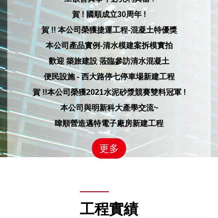
賀 ! 國順成立30周年 !
賀 !! 本公司榮獲捷運工程-混凝土特優獎
本公司產品實例-清水模建案拆模實拍
歡迎 築旅建設 蒞臨參訪清水混凝土
便民設施 - 西大路停七停車場新建工程
賀 !!本公司榮獲2021水泥砂漿競賽雙料冠軍 !
本公司與明新科大產學交流~
暐順營造邁特電子廠房新建工程
更多
工程實績