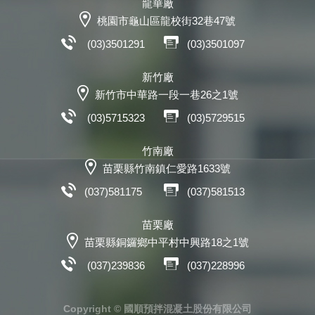
龍華廠
桃園市龜山區龍校街32巷47號
(03)3501291
(03)3501097
新竹廠
新竹市中華路一段一巷26之1號
(03)5715323
(03)5729515
竹南廠
苗栗縣竹南鎮仁愛路1633號
(037)581175
(037)581513
苗栗廠
苗栗縣銅鑼鄉中平村中興路18之1號
(037)239836
(037)228996
Copyright © 國順預拌混凝土股份有限公司