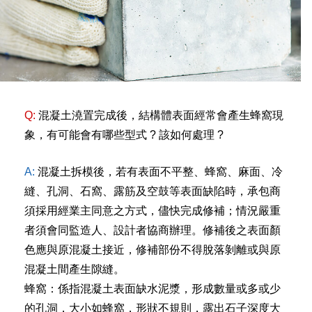
Q:
混凝土澆置完成後，結構體表面經常會產生蜂窩現
象，有可能會有哪些型式 ? 該如何處理 ?
A:
混凝土拆模後，若有表面不平整、蜂窩、麻面、冷
縫、孔洞、石窩、露筋及空鼓等表面缺陷時，承包商
須採用經業主同意之方式，儘快完成修補；情況嚴重
者須會同監造人、設計者協商辦理。修補後之表面顏
色應與原混凝土接近，修補部份不得脫落剝離或與原
混凝土間產生隙縫。
蜂窩：係指混凝土表面缺水泥漿，形成數量或多或少
的孔洞，大小如蜂窩，形狀不規則，露出石子深度大