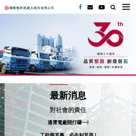
最新消息
對社會的責任
通霄電廠開打囉~~!
工欲善其事，必先利其器 !