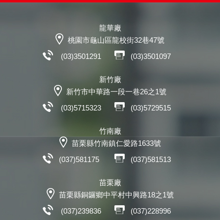
龍華廠
桃園市龜山區龍校街32巷47號
(03)3501291
(03)3501097
新竹廠
新竹市中華路一段一巷26之1號
(03)5715323
(03)5729515
竹南廠
苗栗縣竹南鎮仁愛路1633號
(037)581175
(037)581513
苗栗廠
苗栗縣銅鑼鄉中平村中興路18之1號
(037)239836
(037)228996