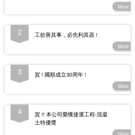
More
2
工欲善其事，必先利其器 !
More
3
賀 ! 國順成立30周年 !
More
4
賀 !! 本公司榮獲捷運工程-混凝
土特優獎
More