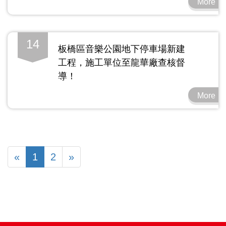
More
14
板橋區音樂公園地下停車場新建
工程，施工單位至龍華廠查核督
導！
More
«
1
2
»