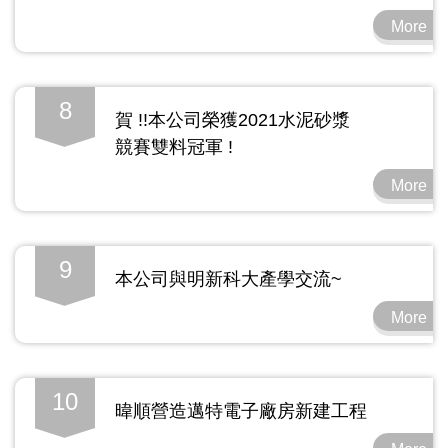
More
8
賀 !!本公司榮獲2021水泥砂漿
競賽雙料冠軍 !
More
9
本公司與明新科大產學交流~
More
10
暐順營造邁特電子廠房新建工程