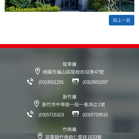
回上一頁
龍華廠
桃園市龜山區龍校街32巷47號
(03)3501291
(03)3501097
新竹廠
新竹市中華路一段一巷26之1號
(03)5715323
(03)5729515
竹南廠
苗栗縣竹南鎮仁愛路1633號