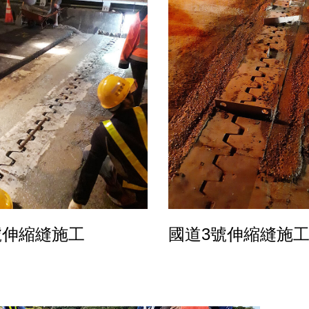
號伸縮縫施工
國道3號伸縮縫施