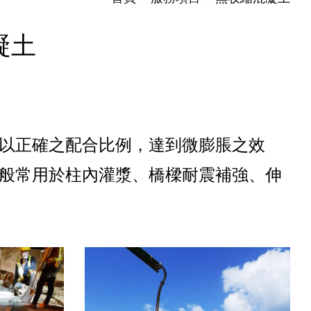
凝土
以正確之配合比例，達到微膨脹之效
般常用於柱內灌漿、橋樑耐震補強、伸