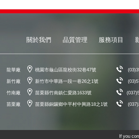
關於我們
品質管理
服務項目
龍華廠
桃園市龜山區龍校街32巷47號
(03)
新竹廠
新竹市中華路一段一巷26之1號
(03)
竹南廠
苗栗縣竹南鎮仁愛路1633號
(037)
苗栗廠
苗栗縣銅鑼鄉中平村中興路18之1號
(037
If you con