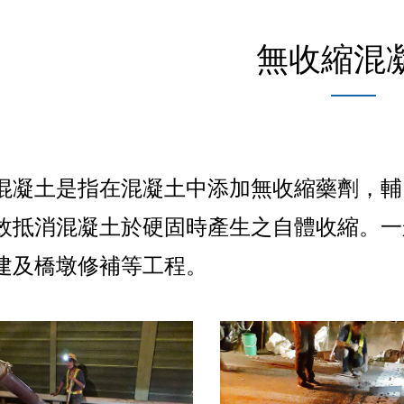
無收縮混
混凝土是指在混凝土中添加無收縮藥劑，輔
效抵消混凝土於硬固時產生之自體收縮。一
建及橋墩修補等工程。