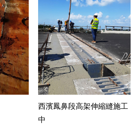
工
西濱鳳鼻段高架伸縮縫施工
中