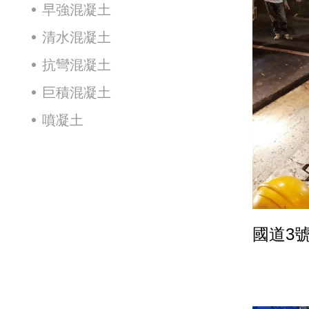
早強混凝土
清水混凝土
抗彎混凝土
巨積混凝土
噴凝土
國道3