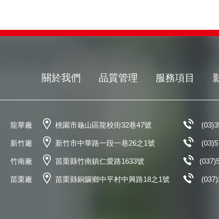
關於我們
品質管理
服務項目
龍華廠
桃園市龜山區龍校街32巷47號
(03)
新竹廠
新竹市中華路一段一巷26之1號
(03)
竹南廠
苗栗縣竹南鎮仁愛路1633號
(037)
苗栗廠
苗栗縣銅鑼鄉中平村中興路18之1號
(037