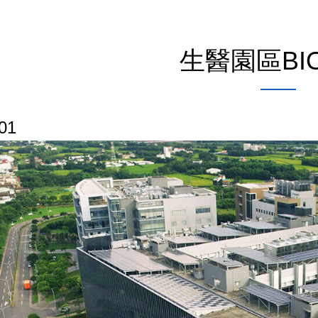
生醫園區BI
01