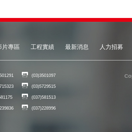
影片專區
工程實績
最新消息
人力招募
3501291
(03)3501097
C
5715323
(03)5729515
581175
(037)581513
)239836
(037)228996