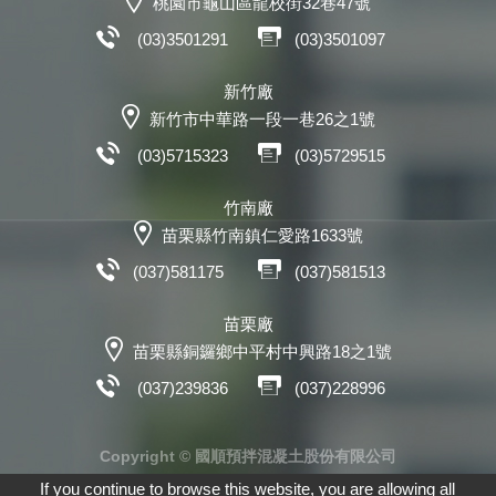
桃園市龜山區龍校街32巷47號
(03)3501291
(03)3501097
新竹廠
新竹市中華路一段一巷26之1號
(03)5715323
(03)5729515
竹南廠
苗栗縣竹南鎮仁愛路1633號
(037)581175
(037)581513
苗栗廠
苗栗縣銅鑼鄉中平村中興路18之1號
(037)239836
(037)228996
Copyright © 國順預拌混凝土股份有限公司
If you continue to browse this website, you are allowing all