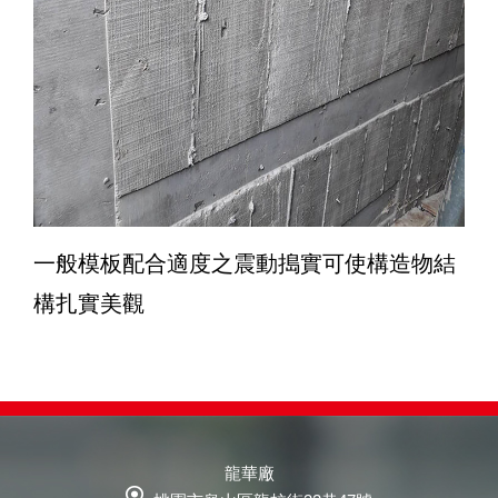
一般模板配合適度之震動搗實可使構造物結
構扎實美觀
龍華廠