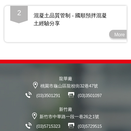
2
混凝土品質管制 - 國順預拌混凝
土經驗分享
More
龍華廠
桃園市龜山區龍校街32巷47號
(03)3501291
(03)3501097
新竹廠
新竹市中華路一段一巷26之1號
(03)5715323
(03)5729515