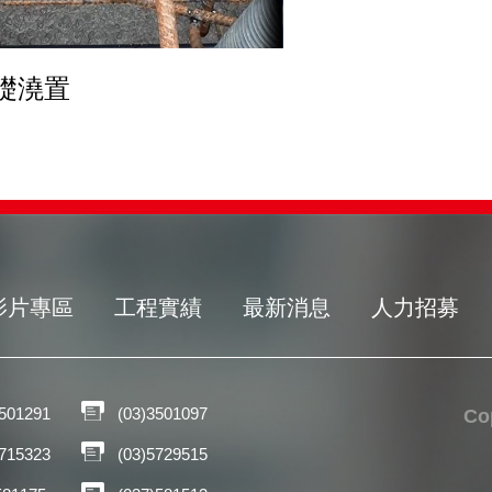
基礎澆置
影片專區
工程實績
最新消息
人力招募
3501291
(03)3501097
C
5715323
(03)5729515