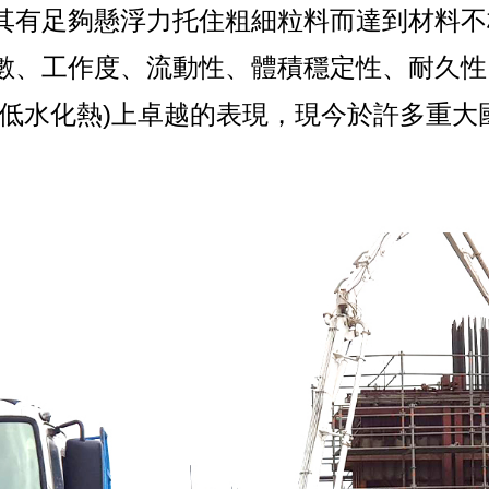
其有足夠懸浮力托住粗細粒料而達到材料不
數、工作度、流動性、體積穩定性、耐久性
如低水化熱)上卓越的表現，現今於許多重大