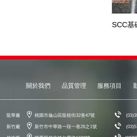
SCC
關於我們
品質管理
服務項目
龍華廠
桃園市龜山區龍校街32巷47號
(03)
新竹廠
新竹市中華路一段一巷26之1號
(03)