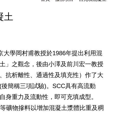
凝土
。為日本東京大學岡村甫教授於1986年提出利用混
土」之觀念，後由小澤及前川宏一教授
、抗析離性、通過性及填充性）作了大
後簡稱三項試驗)。SCC具有高流動
自身重力及流動性，即可充填成型。
灰等礦物摻料以增加混凝土漿體比重及稠